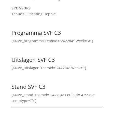
SPONSORS
Tenue’s: Stichting Heppie
Programma SVF C3
[KNVB_programma TeamId=”242284″ Week=”A”]
Uitslagen SVF C3
[KNVB_uitslagen TeamId=”242284″ Week=””]
Stand SVF C3
[KNVB_stand TeamId=”242284″ PouleId=”429982″
comptype=”R”]