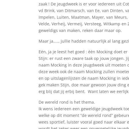
zaak ! De jeugdweek is er voor iedereen uit C
vd Brink, van Ditmarsch, van Ee, van Dinten, v
Impelen, Luiten, Maatman, Mayer, van Meurs, Oo
Velde, Verheij, Vermeij, Versteeg, Witkamp en
geweldigs van maken, reken daar maar op.
Maar ja…… jullie hadden natuurlijk al lang ge
Eén, ja je leest het goed : één Mocking doet er
Stijn: er rust een zware taak op jouw jongen. Ji
naam Mocking in deze jeugdweek uit moeten dr
deze week ook de naam Mocking zullen moeten 
en op uitslagenlijsten de naam Mocking in iede
gek maken Stijn, doe maar gewoon jouw ding en
erg blij dat jij erbij bent. Want laten we eerl
De wereld rond is het thema.
Ik wens iedereen een geweldige jeugdweek toe
welke op dit moment “de wereld rond” gebeure
wees sportief, luister vooral goed naar elkaar
wordt het zeker weer een onvergetelijke jeugd