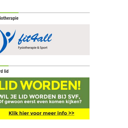
iotherapie
d lid