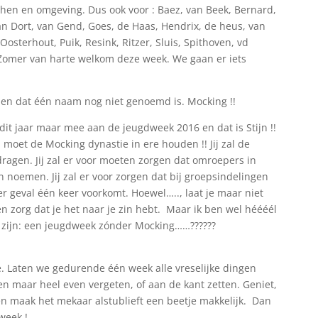
othen en omgeving. Dus ook voor : Baez, van Beek, Bernard,
an Dort, van Gend, Goes, de Haas, Hendrix, de heus, van
sterhout, Puik, Resink, Ritzer, Sluis, Spithoven, vd
 Zomer van harte welkom deze week. We gaan er iets
zien dat één naam nog niet genoemd is. Mocking !!
 dit jaar maar mee aan de jeugdweek 2016 en dat is Stijn !!
j moet de Mocking dynastie in ere houden !! Jij zal de
agen. Jij zal er voor moeten zorgen dat omroepers in
noemen. Jij zal er voor zorgen dat bij groepsindelingen
r geval één keer voorkomt. Hoewel….., laat je maar niet
 zorg dat je het naar je zin hebt. Maar ik ben wel héééél
ijk zijn: een jeugdweek zónder Mocking……??????
. Laten we gedurende één week alle vreselijke dingen
n maar heel even vergeten, of aan de kant zetten. Geniet,
 en maak het mekaar alstublieft een beetje makkelijk. Dan
week !