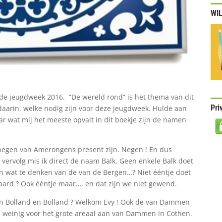
WIL
r de jeugdweek 2016. “De wereld rond” is het thema van dit
Pri
daarin, welke nodig zijn voor deze jeugdweek. Hulde aan
r wat mij het meeste opvalt in dit boekje zijn de namen
negen van Amerongens present zijn. Negen ! En dus
 vervolg mis ik direct de naam Balk. Geen enkele Balk doet
En wat te denken van de van de Bergen…? Niet ééntje doet
aard ? Ook ééntje maar…. en dat zijn we niet gewend.
n van Bolland en Bolland ? Welkom Evy ! Ook de van Dammen
mij weinig voor het grote areaal aan van Dammen in Cothen.