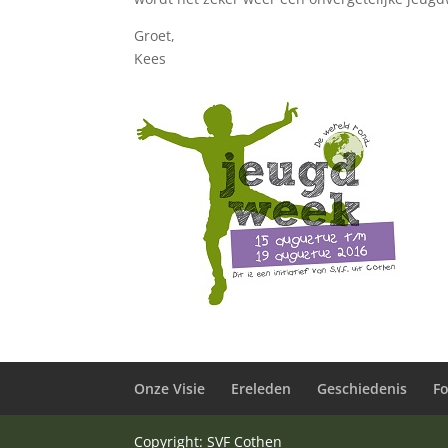
Groet,
Kees
Onze Visie
Ereleden
Geschiedenis
F
Copyright: SVF Cothen