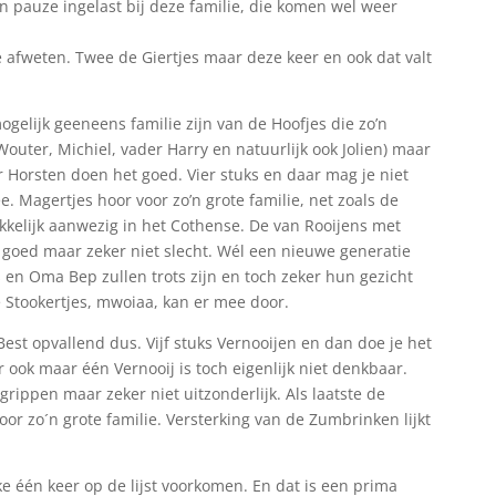
n pauze ingelast bij deze familie, die komen wel weer
e afweten. Twee de Giertjes maar deze keer en ook dat valt
ogelijk geeneens familie zijn van de Hoofjes die zo’n
Wouter, Michiel, vader Harry en natuurlijk ook Jolien) maar
 Horsten doen het goed. Vier stuks en daar mag je niet
e. Magertjes hoor voor zo’n grote familie, net zoals de
ukkelijk aanwezig in het Cothense. De van Rooijens met
 goed maar zeker niet slecht. Wél een nieuwe generatie
n Oma Bep zullen trots zijn en toch zeker hun gezicht
e Stookertjes, mwoiaa, kan er mee door.
est opvallend dus. Vijf stuks Vernooijen en dan doe je het
ook maar één Vernooij is toch eigenlijk niet denkbaar.
rippen maar zeker niet uitzonderlijk. Als laatste de
or zo´n grote familie. Versterking van de Zumbrinken lijkt
 één keer op de lijst voorkomen. En dat is een prima