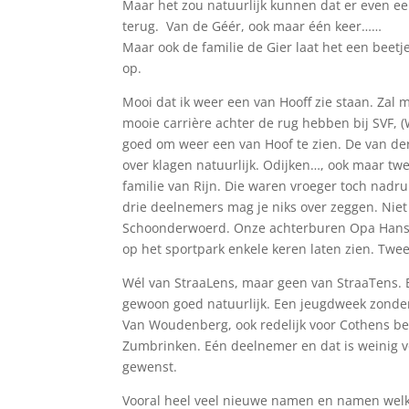
Maar het zou natuurlijk kunnen dat er even ee
terug. Van de Géér, ook maar één keer……
Maar ook de familie de Gier laat het een beetj
op.
Mooi dat ik weer een van Hooff zie staan. Zal m
mooie carrière achter de rug hebben bij SVF, (
goed om weer een van Hoof te zien. De van der
over klagen natuurlijk. Odijken…, ook maar twe
familie van Rijn. Die waren vroeger toch nadr
drie deelnemers mag je niks over zeggen. Niet
Schoonderwoerd. Onze achterburen Opa Hans e
op het sportpark enkele keren laten zien. Twe
Wél van StraaLens, maar geen van StraaTens. B
gewoon goed natuurlijk. Een jeugdweek zonder 
Van Woudenberg, ook redelijk voor Cothens beg
Zumbrinken. Eén deelnemer en dat is weinig vo
gewenst.
Vooral heel veel nieuwe namen en namen welke