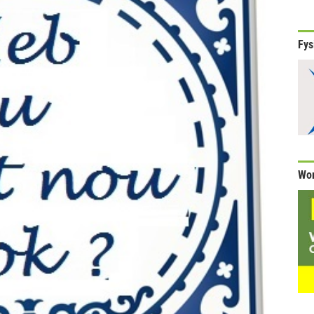
Fys
Wor