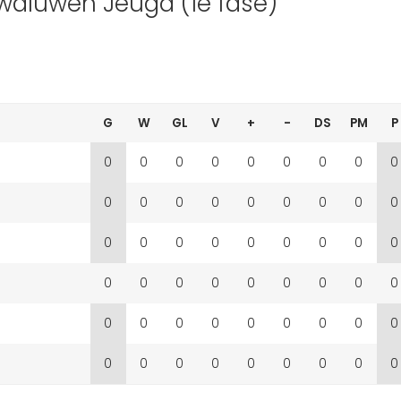
waluwen Jeugd (1e fase)
G
W
GL
V
+
-
DS
PM
P
0
0
0
0
0
0
0
0
0
0
0
0
0
0
0
0
0
0
0
0
0
0
0
0
0
0
0
0
0
0
0
0
0
0
0
0
0
0
0
0
0
0
0
0
0
0
0
0
0
0
0
0
0
0