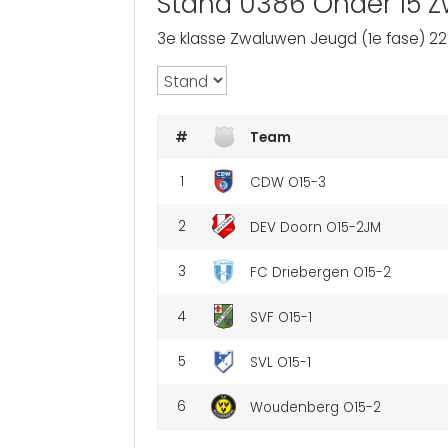
Stand 0386 Onder 15 Z
3e klasse Zwaluwen Jeugd (1e fase) 22
#
Team
1
CDW O15-3
2
DEV Doorn O15-2JM
3
FC Driebergen O15-2
4
SVF O15-1
5
SVL O15-1
6
Woudenberg O15-2